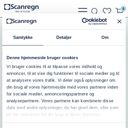
0
bars
search
heart
P
A
R
T
O
F VESTU
M
light
light
light
Pumper
Atlas Copco Entreprenør dykpumpe
Atlas Copco D Weda type
Samtykke
Detaljer
Om
ATLAS C WEDA D80N, G6" 3X400V
Denne hjemmeside bruger cookies
Varenr.:
501170360
Vi bruger cookies til at tilpasse vores indhold og
annoncer, til at vise dig funktioner til sociale medier og til
Ikke på lager
at analysere vores trafik. Vi deler også oplysninger om
din brug af vores hjemmeside med vores partnere inden
143.125,00 DKK
inkl. moms
for sociale medier, annonceringspartnere og
analysepartnere. Vores partnere kan kombinere disse
Læg i kurv
data med andre oplysninger, du har givet dem, eller som
de har indsamlet fra din brug af deres tjenester.