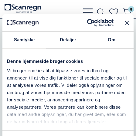
0
bars
search
heart
P
A
R
T
O
F VESTU
M
light
light
light
Slanger, Spændebånd
Slangebånd
Bånd Type 2 - Galvaniseret
Samtykke
Detaljer
Om
PARI BÅND 145-155MM
Denne hjemmeside bruger cookies
Varenr.:
505602155
Vi bruger cookies til at tilpasse vores indhold og
annoncer, til at vise dig funktioner til sociale medier og til
På lager: 10
at analysere vores trafik. Vi deler også oplysninger om
din brug af vores hjemmeside med vores partnere inden
74,06 DKK
inkl. moms
for sociale medier, annonceringspartnere og
analysepartnere. Vores partnere kan kombinere disse
Læg i kurv
data med andre oplysninger, du har givet dem, eller som
de har indsamlet fra din brug af deres tjenester.