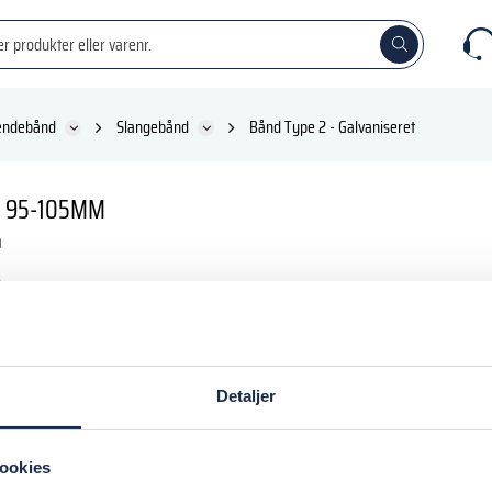
ændebånd
Slangebånd
Bånd Type 2 - Galvaniseret
D 95-105MM
inkl. moms
Detaljer
 kurv
ookies