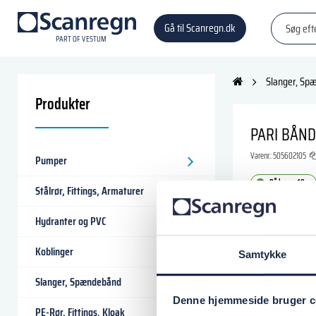
Gå til Scanregn.dk
P
A
R
T
O
F VESTU
M
Slanger, Sp
Produkter
PARI BÅN
Varenr.:
505602105
Pumper
På lager: 10+
Stålrør, Fittings, Armaturer
53,12 DKK
Hydranter og PVC
Koblinger
Samtykke
Læg i
Slanger, Spændebånd
Denne hjemmeside bruger c
PE-Rør, Fittings, Kloak