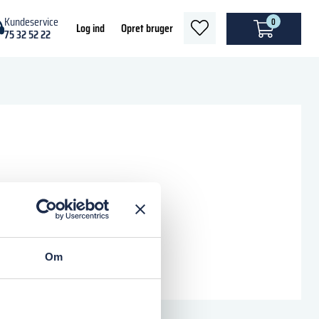
Kundeservice
0
heart
Log ind
Opret bruger
75 32 52 22
light
Om