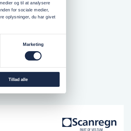
 medier og til at analysere
nden for sociale medier,
e oplysninger, du har givet
Marketing
Tillad alle
logo
P
A
R
T
O
F VESTU
M