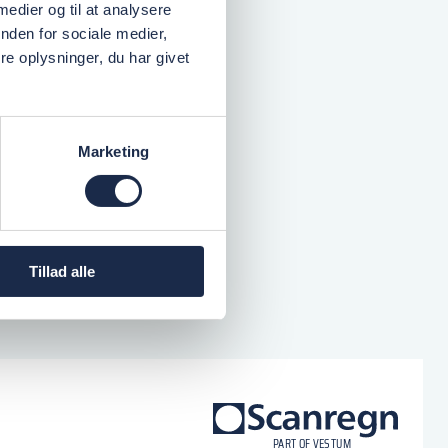
 medier og til at analysere
nden for sociale medier,
e oplysninger, du har givet
Marketing
Tillad alle
logo
P
A
R
T
O
F VESTU
M