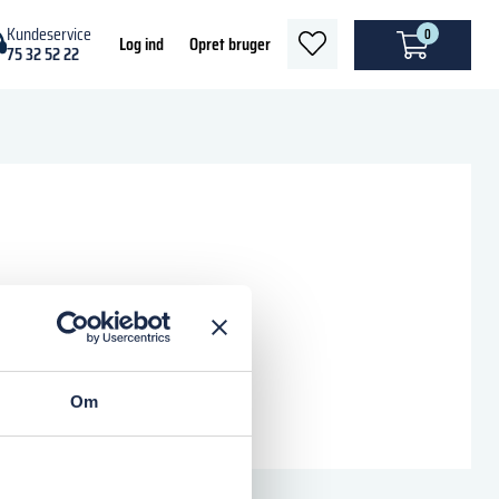
Kundeservice
0
heart
Log ind
Opret bruger
75 32 52 22
light
Om