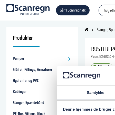
Gå til Scanregn.dk
P
A
R
T
O
F VESTU
M
Slanger, Sp
Produkter
RUSTFRI P
Varenr.:
505612230
Pumper
På lager: 1
Stålrør, Fittings, Armaturer
420,00 D
Hydranter og PVC
Koblinger
Samtykke
Læg i
Slanger, Spændebånd
Denne hjemmeside bruger c
PE-Rør, Fittings, Kloak