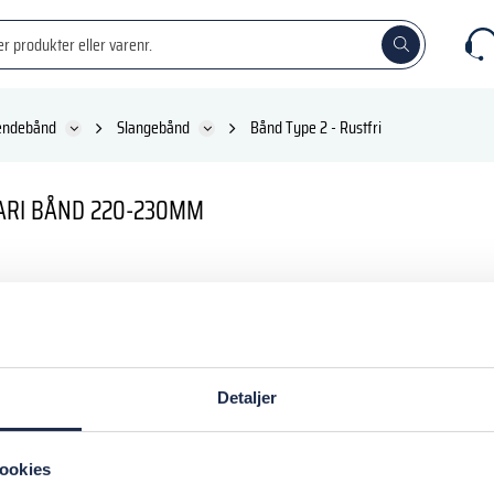
ændebånd
Slangebånd
Bånd Type 2 - Rustfri
ARI BÅND 220-230MM
KK
inkl. moms
Detaljer
 kurv
ookies