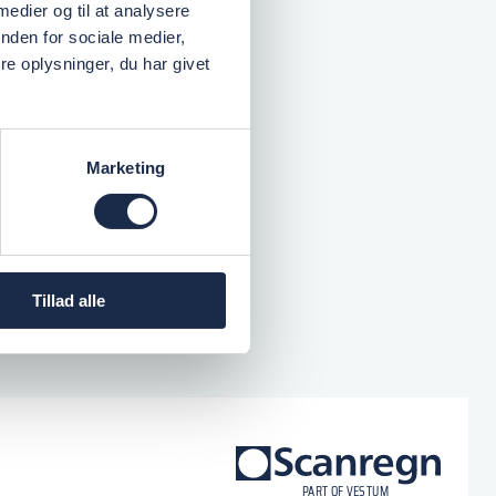
 medier og til at analysere
nden for sociale medier,
e oplysninger, du har givet
Marketing
Tillad alle
logo
P
A
R
T
O
F VESTU
M