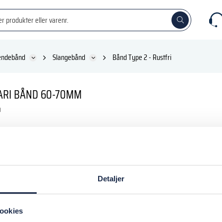
ændebånd
Slangebånd
Bånd Type 2 - Rustfri
ARI BÅND 60-70MM
KK
inkl. moms
Detaljer
 kurv
ookies