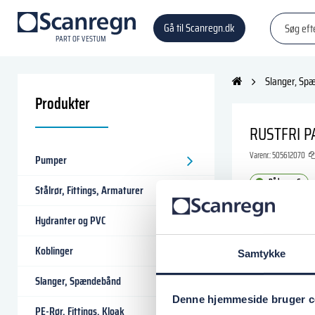
Gå til Scanregn.dk
P
A
R
T
O
F VESTU
M
Slanger, Sp
Produkter
RUSTFRI P
Varenr.:
505612070
Pumper
På lager: 6
Stålrør, Fittings, Armaturer
195,00 D
Hydranter og PVC
Koblinger
Samtykke
Læg i
Slanger, Spændebånd
Denne hjemmeside bruger c
PE-Rør, Fittings, Kloak