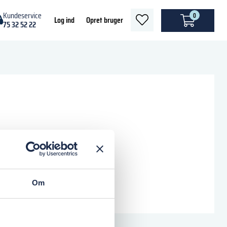
Kundeservice
0
heart
Log ind
Opret bruger
75 32 52 22
light
Om