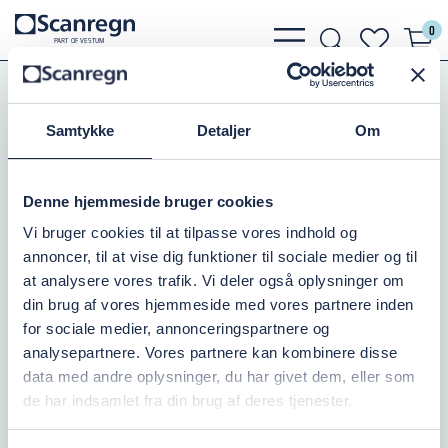
0
bars
search
heart
P
A
R
T
O
F VESTU
M
light
light
light
Slanger, Spændebånd
Slangebånd
Bånd Type 2 - Rustfri
Samtykke
Detaljer
Om
RUSTFRI PARI BÅND 85-95MM
Denne hjemmeside bruger cookies
Varenr.:
505612095
Vi bruger cookies til at tilpasse vores indhold og
annoncer, til at vise dig funktioner til sociale medier og til
På lager: 10+
at analysere vores trafik. Vi deler også oplysninger om
din brug af vores hjemmeside med vores partnere inden
211,25 DKK
inkl. moms
for sociale medier, annonceringspartnere og
analysepartnere. Vores partnere kan kombinere disse
Læg i kurv
data med andre oplysninger, du har givet dem, eller som
de har indsamlet fra din brug af deres tjenester.