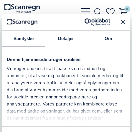
0
bars
search
heart
P
A
R
T
O
F VESTU
M
light
light
light
Slanger, Spændebånd
Suge og Trykslanger
Arizona Sugeslange
Samtykke
Detaljer
Om
ARIZONA SUGESLANGE 204MM
Denne hjemmeside bruger cookies
Varenr.:
505155200
Vi bruger cookies til at tilpasse vores indhold og
annoncer, til at vise dig funktioner til sociale medier og til
På lager: 10+
at analysere vores trafik. Vi deler også oplysninger om
din brug af vores hjemmeside med vores partnere inden
1.318,75 DKK
inkl. moms
for sociale medier, annonceringspartnere og
analysepartnere. Vores partnere kan kombinere disse
Læg i kurv
data med andre oplysninger, du har givet dem, eller som
de har indsamlet fra din brug af deres tjenester.