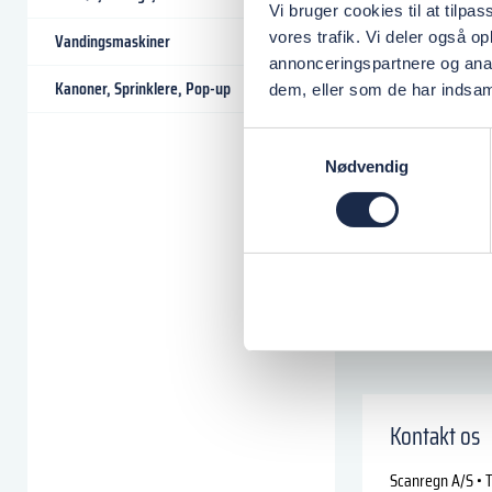
Vi bruger cookies til at tilpas
Varenr.:
191860160
vores trafik. Vi deler også 
Vandingsmaskiner
annonceringspartnere og anal
Kanoner, Sprinklere, Pop-up
dem, eller som de har indsaml
Samtykkevalg
Nødvendig
Kontakt os
Scanregn A/S • T