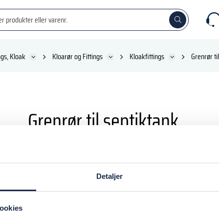
ngs, Kloak
Kloarør og Fittings
Kloakfittings
Grenrør ti
Grenrør til septiktank
Detaljer
. 110MM
ookies
. 160MM