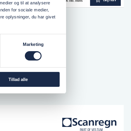
0,00 DKK
inkl. moms
 medier og til at analysere
nden for sociale medier,
e oplysninger, du har givet
Marketing
Tillad alle
logo
P
A
R
T
O
F VESTU
M