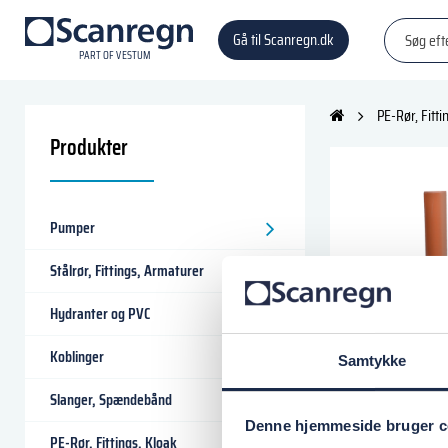
Gå til Scanregn.dk
P
A
R
T
O
F VESTU
M
PE-Rør, Fitti
Produkter
Pumper
Stålrør, Fittings, Armaturer
Hydranter og PVC
Koblinger
Samtykke
GRENRØR SEPTIKT
Slanger, Spændebånd
Varenr.:
191860000
Denne hjemmeside bruger c
GRENRØR SEPTIKT
PE-Rør, Fittings, Kloak