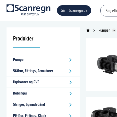
Gå til Scanregn.dk
P
A
R
T
O
F VESTU
M
Pumper
Produkter
Pumper
Stålrør, Fittings, Armaturer
Hydranter og PVC
Koblinger
Slanger, Spændebånd
PE-Rør, Fittings, Kloak