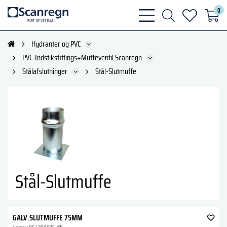
0
bars
search
heart
P
A
R
T
O
F VESTU
M
light
light
light
Hydranter og PVC
PVC-Indstiksfittings+Muffeventil Scanregn
Stålafslutninger
Stål-Slutmuffe
Stål-Slutmuffe
GALV.SLUTMUFFE 75MM