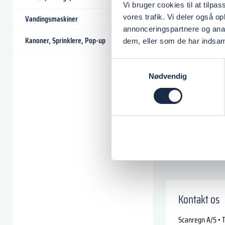
Vi bruger cookies til at tilpas
Varenr.:
504320318
vores trafik. Vi deler også 
Vandingsmaskiner
STRÅLERØR KORT 7
annonceringspartnere og anal
Varenr.:
504320350
Kanoner, Sprinklere, Pop-up
dem, eller som de har indsaml
STRÅLERØR LANG 10
Varenr.:
504320353
Samtykkevalg
SKRUE FOR UNIFIG
Nødvendig
Varenr.:
504320399
Kontakt os
Scanregn A/S • T