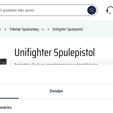
Tilbehør Spuleanlæg
Unifighter Spulepistol
Unifighter Spulepistol
Anvendelse: Spule og rengøringsopgaver og brandslukning.
Trinløs variabel stråle.
Udført i forcromet messing.
Detaljer
HTER 7C 19MM studs
ookies
HTER 7C 25MM studs