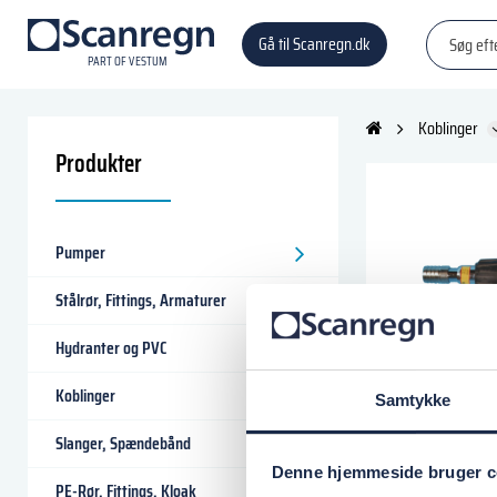
Gå til Scanregn.dk
P
A
R
T
O
F VESTU
M
Koblinger
Produkter
Pumper
Stålrør, Fittings, Armaturer
Hydranter og PVC
Koblinger
Samtykke
STRÅLERØR UNIFIG
Slanger, Spændebånd
Varenr.:
504320317
Denne hjemmeside bruger c
STRÅLERØR UNIFIG
PE-Rør, Fittings, Kloak