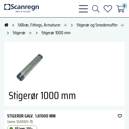
0
bars
search
heart
P
A
R
T
O
F VESTU
M
light
light
light
Stålrør, Fittings, Armaturer
Stigerør og Smedemuffer
Stigerør
Stigerør 1000 mm
Stigerør 1000 mm
STIGERØR GALV. ½X1000 MM
Varenr.:
502101013
På lager: 100+