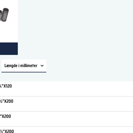
Længde i millimeter
Vis alle
¼"X120
200 (1)
1½"X200
2"X200
2½"X200