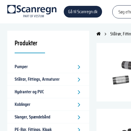
Gå til Scanregn.dk
P
A
R
T
O
F VESTU
M
Stålrør, Fitt
Produkter
Pumper
Stålrør, Fittings, Armaturer
Hydranter og PVC
Koblinger
Slanger, Spændebånd
PE-Rør, Fittings, Kloak