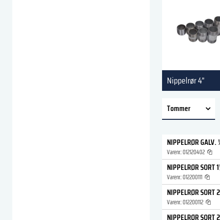
Nippelrør 4"
Tommer
Vis alle
NIPPELRØR GALV. 
Varenr.:
012120402
2 (1)
NIPPELRØR SORT 
Varenr.:
012200111
NIPPELRØR SORT 
Varenr.:
012200112
NIPPELRØR SORT 