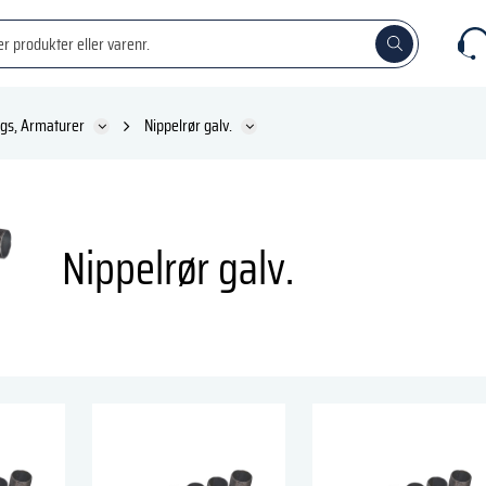
ings, Armaturer
Nippelrør galv.
Nippelrør galv.