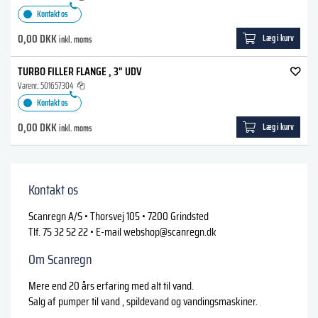
Kontakt os
0,00 DKK
Læg i kurv
inkl. moms
TURBO FILLER FLANGE , 3" UDV
Varenr.:
501657304
Kontakt os
0,00 DKK
Læg i kurv
inkl. moms
Kontakt os
Scanregn A/S • Thorsvej 105 • 7200 Grindsted
Tlf. 75 32 52 22 • E-mail
webshop@scanregn.dk
Om Scanregn
Mere end 20 års erfaring med alt til vand.
Salg af pumper til vand , spildevand og vandingsmaskiner.