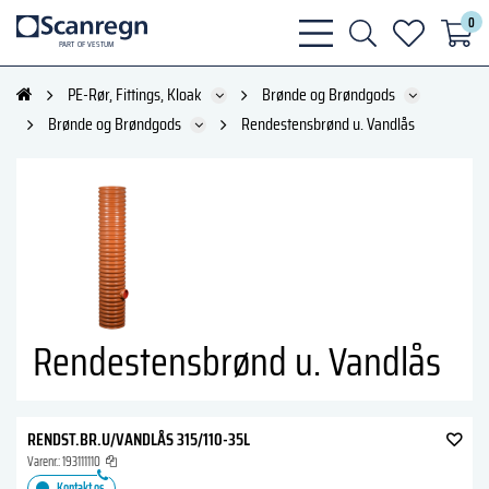
0
bars
search
heart
P
A
R
T
O
F VESTU
M
light
light
light
PE-Rør, Fittings, Kloak
Brønde og Brøndgods
Brønde og Brøndgods
Rendestensbrønd u. Vandlås
Rendestensbrønd u. Vandlås
RENDST.BR.U/VANDLÅS 315/110-35L
Varenr.:
193111110
Kontakt os