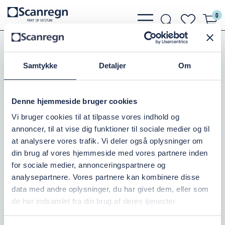
0
bars
search
heart
P
A
R
T
O
F VESTU
M
light
light
light
Hydranter og PVC
Hydrantventiler
Model Perrot
Samtykke
Detaljer
Om
Denne hjemmeside bruger cookies
Vi bruger cookies til at tilpasse vores indhold og
annoncer, til at vise dig funktioner til sociale medier og til
at analysere vores trafik. Vi deler også oplysninger om
Model Perrot
din brug af vores hjemmeside med vores partnere inden
for sociale medier, annonceringspartnere og
analysepartnere. Vores partnere kan kombinere disse
HYDR.VENTIL 3" PERROT
data med andre oplysninger, du har givet dem, eller som
Varenr.:
503105080
de har indsamlet fra din brug af deres tjenester.
På lager: 10+