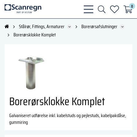
0
bars
search
heart
P
A
R
T
O
F VESTU
M
light
light
light
Stålrør, Fittings, Armaturer
Borerørsafslutninger
Borerørsklokke Komplet
Borerørsklokke Komplet
Galvaniseret udførelse inkl. kabelstuds og pejlestuds, kabelpakdåse,
gummiring