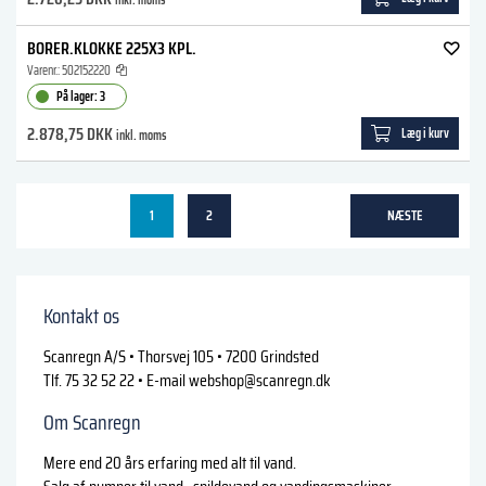
BORER.KLOKKE 225X3 KPL.
Varenr.:
502152220
På lager: 3
2.878,75 DKK
Læg i kurv
inkl. moms
1
2
NÆSTE
Kontakt os
Scanregn A/S • Thorsvej 105 • 7200 Grindsted
Tlf. 75 32 52 22 • E-mail
webshop@scanregn.dk
Om Scanregn
Mere end 20 års erfaring med alt til vand.