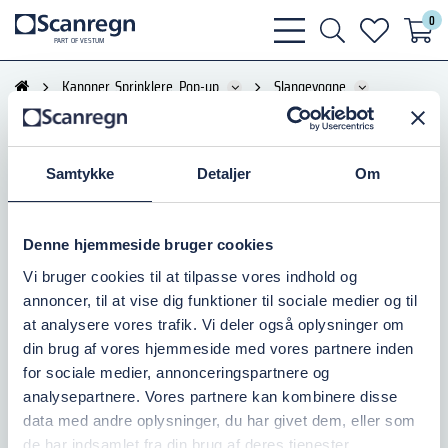
0
bars
search
heart
P
A
R
T
O
F VESTU
M
light
light
light
Kanoner, Sprinklere, Pop-up
Slangevogne
Slangevogn 5350 SB
Samtykke
Detaljer
Om
Denne hjemmeside bruger cookies
Vi bruger cookies til at tilpasse vores indhold og
annoncer, til at vise dig funktioner til sociale medier og til
Slangevogn 5350 SB
at analysere vores trafik. Vi deler også oplysninger om
din brug af vores hjemmeside med vores partnere inden
for sociale medier, annonceringspartnere og
Tromle og ramme af elgalvaniseret stål.
Slangetromle: Ø400 x B:220 mm
analysepartnere. Vores partnere kan kombinere disse
Håndsving i plastbelagt stål.
data med andre oplysninger, du har givet dem, eller som
Letløbende kunststofhjul ø145 mm
de har indsamlet fra din brug af deres tjenester.