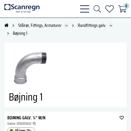
0
bars
search
heart
P
A
R
T
O
F VESTU
M
light
light
light
Stålrør, Fittings, Armaturer
Randfittings galv.
Bøjning 1
Bøjning 1
BØJNING GALV. ¼" M/N
Varenr.:
000001402
På lager: 10+