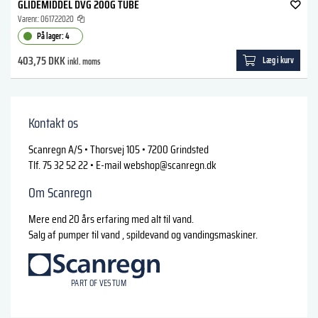
GLIDEMIDDEL DVG 200G TUBE
Varenr.:
061722020
På lager: 4
403,75 DKK
Læg i kurv
inkl. moms
Kontakt os
Scanregn A/S • Thorsvej 105 • 7200 Grindsted
Tlf. 75 32 52 22 • E-mail
webshop@scanregn.dk
Om Scanregn
Mere end 20 års erfaring med alt til vand.
Salg af pumper til vand , spildevand og vandingsmaskiner.
logo
P
A
R
T
O
F VESTU
M