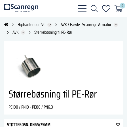
0
bars
search
heart
P
A
R
T
O
F VESTU
M
light
light
light
Hydranter og PVC
AVK / Hawle+Scanregn Armatur
AVK
Størrebøsning til PE-Rør
Størrebøsning til PE-Rør
PE100 / PN10 - PE80 / PN6,3
STØTTEBØSN. DN65/75MM