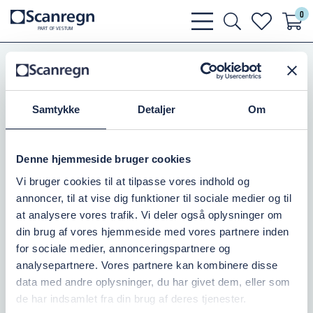
0
bars
search
heart
P
A
R
T
O
F VESTU
M
light
light
light
Pumper
Zenit Pumper
Knivpumper
Samtykke
Detaljer
Om
Denne hjemmeside bruger cookies
Vi bruger cookies til at tilpasse vores indhold og
annoncer, til at vise dig funktioner til sociale medier og til
Knivpumper
at analysere vores trafik. Vi deler også oplysninger om
din brug af vores hjemmeside med vores partnere inden
for sociale medier, annonceringspartnere og
analysepartnere. Vores partnere kan kombinere disse
data med andre oplysninger, du har givet dem, eller som
de har indsamlet fra din brug af deres tjenester.