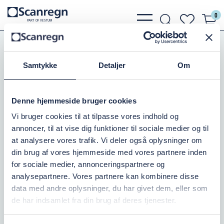
0
bars
search
heart
P
A
R
T
O
F VESTU
M
light
light
light
Koblinger
Bauer Koblinger
Bauer Blændkugle
Samtykke
Detaljer
Om
HK BLÆNDKUGLE 194MM
Varenr.:
504058194
Denne hjemmeside bruger cookies
Vi bruger cookies til at tilpasse vores indhold og
På lager: 2
annoncer, til at vise dig funktioner til sociale medier og til
at analysere vores trafik. Vi deler også oplysninger om
1.541,25 DKK
inkl. moms
din brug af vores hjemmeside med vores partnere inden
for sociale medier, annonceringspartnere og
Læg i kurv
analysepartnere. Vores partnere kan kombinere disse
data med andre oplysninger, du har givet dem, eller som
de har indsamlet fra din brug af deres tjenester.