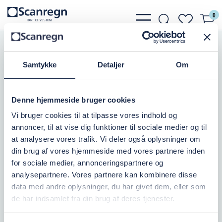
0
bars
search
heart
P
A
R
T
O
F VESTU
M
light
light
light
Koblinger
Bauer Koblinger
Bauer Bøjning 90 gr.
Samtykke
Detaljer
Om
HK BØJNING 89MM, 90GR.
Varenr.:
504059089
Denne hjemmeside bruger cookies
Vi bruger cookies til at tilpasse vores indhold og
På lager: 3
annoncer, til at vise dig funktioner til sociale medier og til
at analysere vores trafik. Vi deler også oplysninger om
1.033,75 DKK
inkl. moms
din brug af vores hjemmeside med vores partnere inden
for sociale medier, annonceringspartnere og
Læg i kurv
analysepartnere. Vores partnere kan kombinere disse
data med andre oplysninger, du har givet dem, eller som
de har indsamlet fra din brug af deres tjenester.