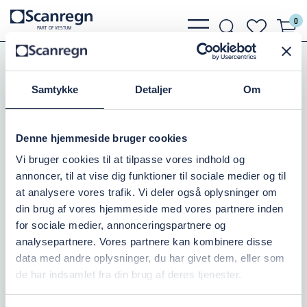
0
bars
search
heart
P
A
R
T
O
F VESTU
M
light
light
light
Koblinger
Bauer Koblinger
Bauer Kobling m.Gevind
Samtykke
Detaljer
Om
HK KOBLING 108/3" UDV.GEV.
Denne hjemmeside bruger cookies
Varenr.:
504060095
Vi bruger cookies til at tilpasse vores indhold og
annoncer, til at vise dig funktioner til sociale medier og til
På lager: 10+
at analysere vores trafik. Vi deler også oplysninger om
din brug af vores hjemmeside med vores partnere inden
940,00 DKK
inkl. moms
for sociale medier, annonceringspartnere og
analysepartnere. Vores partnere kan kombinere disse
Læg i kurv
data med andre oplysninger, du har givet dem, eller som
de har indsamlet fra din brug af deres tjenester.