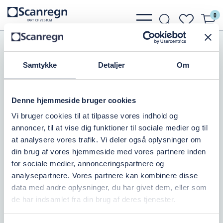
0
bars
search
heart
P
A
R
T
O
F VESTU
M
light
light
light
Koblinger
Bauer Koblinger
Bauer Reduk. Bæger/Kugle
Samtykke
Detaljer
Om
HK RED. 194 BÆGER/159 KUGLE
Denne hjemmeside bruger cookies
Varenr.:
504066180
Vi bruger cookies til at tilpasse vores indhold og
annoncer, til at vise dig funktioner til sociale medier og til
Ikke på lager
at analysere vores trafik. Vi deler også oplysninger om
din brug af vores hjemmeside med vores partnere inden
2.198,75 DKK
inkl. moms
for sociale medier, annonceringspartnere og
analysepartnere. Vores partnere kan kombinere disse
Læg i kurv
data med andre oplysninger, du har givet dem, eller som
de har indsamlet fra din brug af deres tjenester.