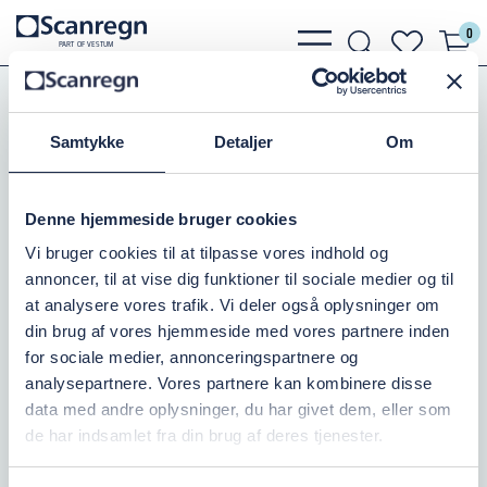
0
bars
search
heart
P
A
R
T
O
F VESTU
M
light
light
light
Koblinger
Bauer Koblinger
Bauer Reduk. Bæger/Kugle
Samtykke
Detaljer
Om
HK RED. 89 BÆGER/76 KUGLE
Denne hjemmeside bruger cookies
Varenr.:
504066080
Vi bruger cookies til at tilpasse vores indhold og
annoncer, til at vise dig funktioner til sociale medier og til
På lager: 4
at analysere vores trafik. Vi deler også oplysninger om
din brug af vores hjemmeside med vores partnere inden
653,75 DKK
inkl. moms
for sociale medier, annonceringspartnere og
analysepartnere. Vores partnere kan kombinere disse
Læg i kurv
data med andre oplysninger, du har givet dem, eller som
de har indsamlet fra din brug af deres tjenester.