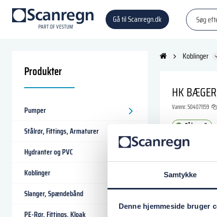
Gå til Scanregn.dk
P
A
R
T
O
F VESTU
M
Koblinger
Produkter
HK BÆGER
Varenr.:
504071159
Pumper
På lager: 3
Stålrør, Fittings, Armaturer
1.587,50 
Hydranter og PVC
Koblinger
Samtykke
Læg i
Slanger, Spændebånd
Denne hjemmeside bruger c
PE-Rør, Fittings, Kloak