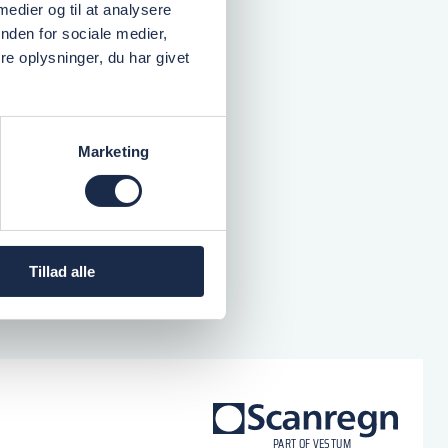
 medier og til at analysere
nden for sociale medier,
e oplysninger, du har givet
Marketing
Tillad alle
logo
P
A
R
T
O
F VESTU
M