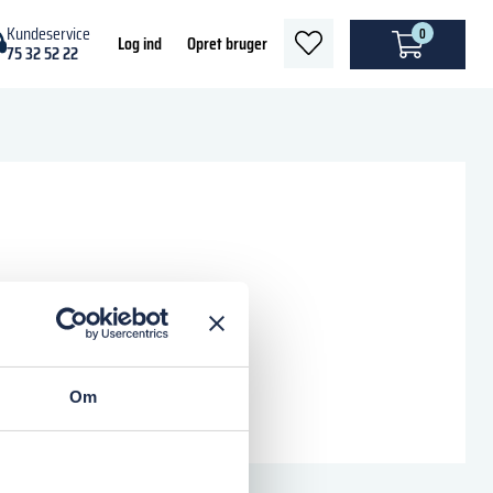
Kundeservice
0
heart
Log ind
Opret bruger
75 32 52 22
light
Om