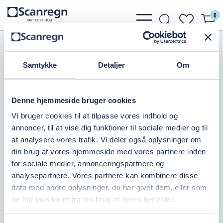
0
bars
search
heart
P
A
R
T
O
F VESTU
M
light
light
light
Koblinger
Bauer Koblinger
Bauer Rustfri Kugle
Samtykke
Detaljer
Om
HK KUGLE, RUSTFRI 108MM
Varenr.:
504070108
Denne hjemmeside bruger cookies
Vi bruger cookies til at tilpasse vores indhold og
På lager: 4
annoncer, til at vise dig funktioner til sociale medier og til
at analysere vores trafik. Vi deler også oplysninger om
846,25 DKK
inkl. moms
din brug af vores hjemmeside med vores partnere inden
for sociale medier, annonceringspartnere og
Læg i kurv
analysepartnere. Vores partnere kan kombinere disse
data med andre oplysninger, du har givet dem, eller som
de har indsamlet fra din brug af deres tjenester.