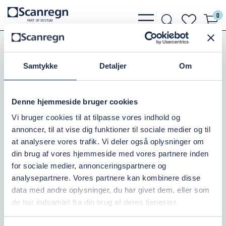
0
bars
search
heart
P
A
R
T
O
F VESTU
M
light
light
light
Koblinger
Bauer Koblinger
Bauer Rustfri Kugle
Samtykke
Detaljer
Om
HK KUGLE, RUSTFRI 159MM
Varenr.:
504070159
Denne hjemmeside bruger cookies
Vi bruger cookies til at tilpasse vores indhold og
På lager: 4
annoncer, til at vise dig funktioner til sociale medier og til
at analysere vores trafik. Vi deler også oplysninger om
1.118,75 DKK
inkl. moms
din brug af vores hjemmeside med vores partnere inden
for sociale medier, annonceringspartnere og
Læg i kurv
analysepartnere. Vores partnere kan kombinere disse
data med andre oplysninger, du har givet dem, eller som
de har indsamlet fra din brug af deres tjenester.