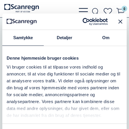
0
bars
search
heart
P
A
R
T
O
F VESTU
M
light
light
light
Pumper
Elmotorer
Motorkoblinger
Bico Motorkoblinger 130TL
Samtykke
Detaljer
Om
BØSNING 1610 - 14MM
Denne hjemmeside bruger cookies
Varenr.:
501854214
Vi bruger cookies til at tilpasse vores indhold og
annoncer, til at vise dig funktioner til sociale medier og til
Ikke på lager
at analysere vores trafik. Vi deler også oplysninger om
din brug af vores hjemmeside med vores partnere inden
135,00 DKK
inkl. moms
for sociale medier, annonceringspartnere og
analysepartnere. Vores partnere kan kombinere disse
Læg i kurv
data med andre oplysninger, du har givet dem, eller som
de har indsamlet fra din brug af deres tjenester.