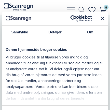
0
bars
search
heart
P
A
R
T
O
F VESTU
M
light
light
light
Pumper
Elmotorer
Motorkoblinger
Bico Motorkoblinger 130TL
Samtykke
Detaljer
Om
BØSNING 1610 - 16MM
Denne hjemmeside bruger cookies
Varenr.:
501854216
Vi bruger cookies til at tilpasse vores indhold og
annoncer, til at vise dig funktioner til sociale medier og til
På lager: 1
at analysere vores trafik. Vi deler også oplysninger om
din brug af vores hjemmeside med vores partnere inden
135,00 DKK
inkl. moms
for sociale medier, annonceringspartnere og
analysepartnere. Vores partnere kan kombinere disse
Læg i kurv
data med andre oplysninger, du har givet dem, eller som
de har indsamlet fra din brug af deres tjenester.