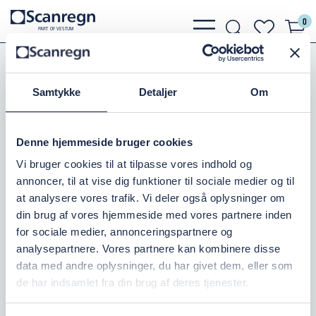
0
bars
search
heart
P
A
R
T
O
F VESTU
M
light
light
light
Pumper
Elmotorer
Motorkoblinger
Bico Motorkoblinger 150TL
Samtykke
Detaljer
Om
BØSNING 2012 - 45MM
Denne hjemmeside bruger cookies
Varenr.:
501855245
Vi bruger cookies til at tilpasse vores indhold og
annoncer, til at vise dig funktioner til sociale medier og til
På lager: 1
at analysere vores trafik. Vi deler også oplysninger om
din brug af vores hjemmeside med vores partnere inden
171,25 DKK
inkl. moms
for sociale medier, annonceringspartnere og
analysepartnere. Vores partnere kan kombinere disse
Læg i kurv
data med andre oplysninger, du har givet dem, eller som
de har indsamlet fra din brug af deres tjenester.