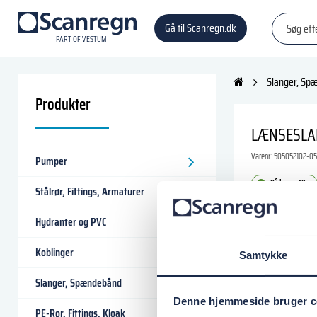
Gå til Scanregn.dk
P
A
R
T
O
F VESTU
M
Slanger, Sp
Produkter
LÆNSESLA
Varenr.:
505052102-0
Pumper
På lager: 10+
Stålrør, Fittings, Armaturer
192,50 DK
Hydranter og PVC
Koblinger
Samtykke
Læg i
Slanger, Spændebånd
Denne hjemmeside bruger c
PE-Rør, Fittings, Kloak