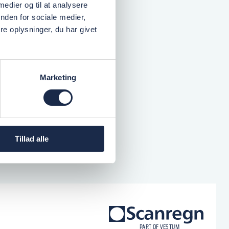
 medier og til at analysere
nden for sociale medier,
e oplysninger, du har givet
Marketing
Tillad alle
logo
P
A
R
T
O
F VESTU
M