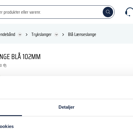
ændebånd
Trykslanger
Blå Lænseslange
NGE BLÅ 102MM
50
K
inkl. moms
Detaljer
 kurv
ookies