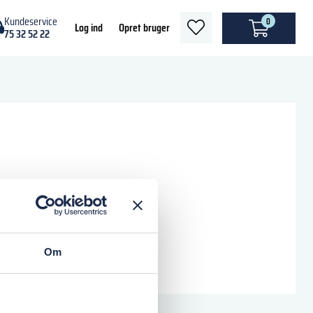
Kundeservice
0
heart
Log ind
Opret bruger
75 32 52 22
light
Om