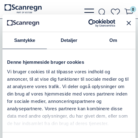
0
bars
search
heart
P
A
R
T
O
F VESTU
M
light
light
light
Slanger, Spændebånd
Trykslanger
Blå Lænseslange
Samtykke
Detaljer
Om
LÆNSESLANGE BLÅ 90MM
Denne hjemmeside bruger cookies
Varenr.:
505052090-050
Vi bruger cookies til at tilpasse vores indhold og
annoncer, til at vise dig funktioner til sociale medier og til
På lager: 10+
at analysere vores trafik. Vi deler også oplysninger om
din brug af vores hjemmeside med vores partnere inden
166,25 DKK
inkl. moms
for sociale medier, annonceringspartnere og
analysepartnere. Vores partnere kan kombinere disse
Læg i kurv
data med andre oplysninger, du har givet dem, eller som
de har indsamlet fra din brug af deres tjenester.