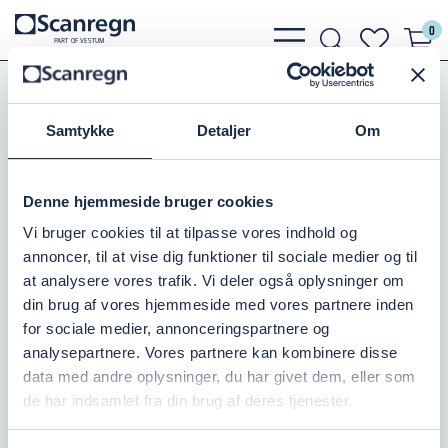
0
bars
search
heart
P
A
R
T
O
F VESTU
M
light
light
light
Slanger, Spændebånd
Trykslanger
Brandslanger
Samtykke
Detaljer
Om
BRANDSLANGE POL/EPDM, 3"
Denne hjemmeside bruger cookies
Varenr.:
505050075-100
Vi bruger cookies til at tilpasse vores indhold og
annoncer, til at vise dig funktioner til sociale medier og til
På lager: 100+
at analysere vores trafik. Vi deler også oplysninger om
din brug af vores hjemmeside med vores partnere inden
106,25 DKK
inkl. moms
for sociale medier, annonceringspartnere og
analysepartnere. Vores partnere kan kombinere disse
Læg i kurv
data med andre oplysninger, du har givet dem, eller som
de har indsamlet fra din brug af deres tjenester.