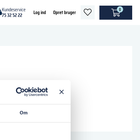
Kundeservice
0
heart
Log ind
Opret bruger
75 32 52 22
light
Om