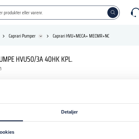
Caprari Pumper
Caprari HVU+MECA+ MECMR+NC
UMPE HVU50/3A 40HK KPL.
 DKK
inkl. moms
Detaljer
 kurv
ookies