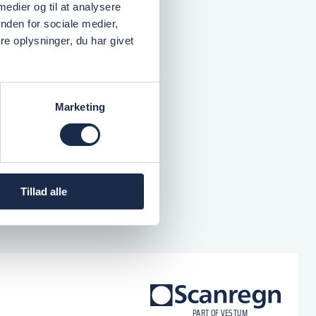
 medier og til at analysere
nden for sociale medier,
e oplysninger, du har givet
Marketing
Tillad alle
logo
P
A
R
T
O
F VESTU
M