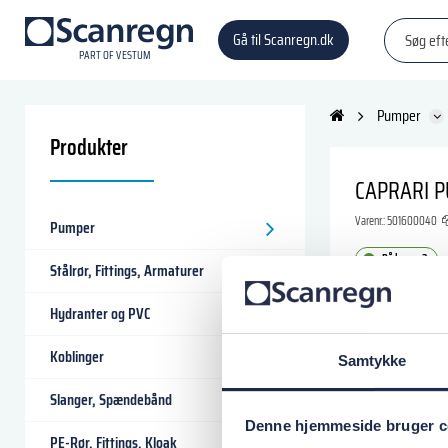
Gå til Scanregn.dk
P
A
R
T
O
F VESTU
M
Pumper
Produkter
CAPRARI P
Varenr.:
501600040
Pumper
På lager: 2
Stålrør, Fittings, Armaturer
56.968,75
Hydranter og PVC
Koblinger
Samtykke
Læg i
Slanger, Spændebånd
Denne hjemmeside bruger c
PE-Rør, Fittings, Kloak