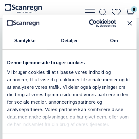
0
bars
search
heart
P
A
R
T
O
F VESTU
M
light
light
light
PEDROLLO 3"SRM 4/17 DYKPUMPE
Samtykke
Detaljer
Om
0,75KW/3X400V
Varenr.:
501316510
Denne hjemmeside bruger cookies
På lager: 1
Vi bruger cookies til at tilpasse vores indhold og
annoncer, til at vise dig funktioner til sociale medier og til
7.750,00 DKK
at analysere vores trafik. Vi deler også oplysninger om
inkl. moms
din brug af vores hjemmeside med vores partnere inden
for sociale medier, annonceringspartnere og
Læg i kurv
analysepartnere. Vores partnere kan kombinere disse
data med andre oplysninger, du har givet dem, eller som
de har indsamlet fra din brug af deres tjenester.