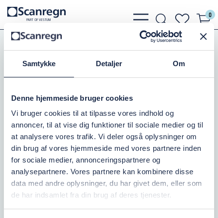
0
bars
search
heart
P
A
R
T
O
F VESTU
M
light
light
light
Pumper
DAB Pumper
Dykmotorer
Samtykke
Detaljer
Om
DYKMOTOR TESLA 4" -1.1KW 1X230V
INDB.KONDENSATOR
Denne hjemmeside bruger cookies
Vi bruger cookies til at tilpasse vores indhold og
Varenr.:
501066115
annoncer, til at vise dig funktioner til sociale medier og til
På lager: 2
at analysere vores trafik. Vi deler også oplysninger om
din brug af vores hjemmeside med vores partnere inden
6.300,00 DKK
for sociale medier, annonceringspartnere og
inkl. moms
analysepartnere. Vores partnere kan kombinere disse
data med andre oplysninger, du har givet dem, eller som
Læg i kurv
de har indsamlet fra din brug af deres tjenester.