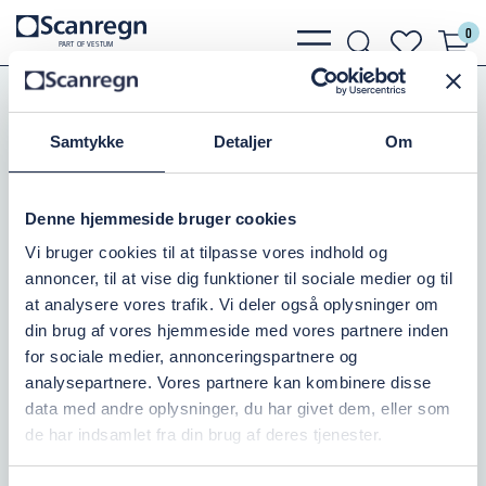
0
bars
search
heart
P
A
R
T
O
F VESTU
M
light
light
light
Pumper
DAB Pumper
Dykmotorer
Samtykke
Detaljer
Om
DYKMOTOR TESLA 4" -1,5 KW 3X400V
Varenr.:
501066020
Denne hjemmeside bruger cookies
Vi bruger cookies til at tilpasse vores indhold og
På lager: 1
annoncer, til at vise dig funktioner til sociale medier og til
at analysere vores trafik. Vi deler også oplysninger om
5.878,75 DKK
inkl. moms
din brug af vores hjemmeside med vores partnere inden
for sociale medier, annonceringspartnere og
Læg i kurv
analysepartnere. Vores partnere kan kombinere disse
data med andre oplysninger, du har givet dem, eller som
de har indsamlet fra din brug af deres tjenester.