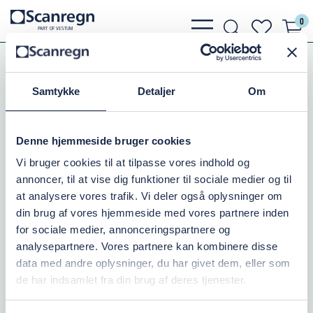
0
bars
search
heart
P
A
R
T
O
F VESTU
M
light
light
light
PE-Rør, Fittings, Kloak
PE Elektrosvejsefittings
PE Elektrosvejsefittings
EL-Bøjning 45gr. PN16
Samtykke
Detaljer
Om
EL-BØJNING 45GR./PN16/315MM
Denne hjemmeside bruger cookies
Varenr.:
079302315
Vi bruger cookies til at tilpasse vores indhold og
annoncer, til at vise dig funktioner til sociale medier og til
Ikke på lager
at analysere vores trafik. Vi deler også oplysninger om
din brug af vores hjemmeside med vores partnere inden
19.450,00 DKK
inkl. moms
for sociale medier, annonceringspartnere og
analysepartnere. Vores partnere kan kombinere disse
Læg i kurv
data med andre oplysninger, du har givet dem, eller som
de har indsamlet fra din brug af deres tjenester.