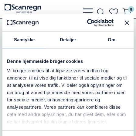
0
bars
search
heart
P
A
R
T
O
F VESTU
M
light
light
light
PE-Rør, Fittings, Kloak
PE Elektrosvejsefittings
PE Elektrosvejsefittings
EL-Bøjning 90gr. PN16
Samtykke
Detaljer
Om
EL-BØJNING 90GR./PN16/63MM
Denne hjemmeside bruger cookies
Varenr.:
079301063
Vi bruger cookies til at tilpasse vores indhold og
annoncer, til at vise dig funktioner til sociale medier og til
Antal i kasse
Millimeter
Tryk i bar
40
63
16
at analysere vores trafik. Vi deler også oplysninger om
din brug af vores hjemmeside med vores partnere inden
for sociale medier, annonceringspartnere og
På lager: 6
analysepartnere. Vores partnere kan kombinere disse
data med andre oplysninger, du har givet dem, eller som
531,25 DKK
inkl. moms
de har indsamlet fra din brug af deres tjenester.
Læg i kurv