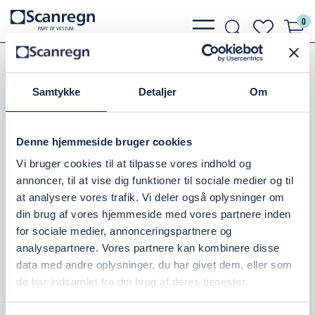
0
bars
search
heart
P
A
R
T
O
F VESTU
M
light
light
light
PE-Rør, Fittings, Kloak
PE Elektrosvejsefittings
PE Elektrosvejsefittings
EL-Muffe PN16
Samtykke
Detaljer
Om
EL-MUFFE PN16/280MM
Denne hjemmeside bruger cookies
Varenr.:
079320280
Vi bruger cookies til at tilpasse vores indhold og
annoncer, til at vise dig funktioner til sociale medier og til
Millimeter
Tryk i bar
280
16
at analysere vores trafik. Vi deler også oplysninger om
din brug af vores hjemmeside med vores partnere inden
for sociale medier, annonceringspartnere og
Ikke på lager
analysepartnere. Vores partnere kan kombinere disse
data med andre oplysninger, du har givet dem, eller som
3.543,75 DKK
inkl. moms
de har indsamlet fra din brug af deres tjenester.
Læg i kurv