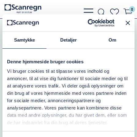
0
bars
search
heart
P
A
R
T
O
F VESTU
M
light
light
light
PE-Rør, Fittings, Kloak
PE Elektrosvejsefittings
PE Elektrosvejsefittings
EL-Muffe PN16
Samtykke
Detaljer
Om
EL-MUFFE PN16/40MM
Denne hjemmeside bruger cookies
Varenr.:
079320040
Vi bruger cookies til at tilpasse vores indhold og
annoncer, til at vise dig funktioner til sociale medier og til
Millimeter
Tryk i bar
40
16
at analysere vores trafik. Vi deler også oplysninger om
din brug af vores hjemmeside med vores partnere inden
for sociale medier, annonceringspartnere og
På lager: 10
analysepartnere. Vores partnere kan kombinere disse
data med andre oplysninger, du har givet dem, eller som
128,75 DKK
inkl. moms
de har indsamlet fra din brug af deres tjenester.
Læg i kurv