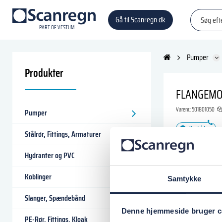
Gå til Scanregn.dk
P
A
R
T
O
F VESTU
M
Pumper
Produkter
FLANGEMOT
Varenr.:
501801050
Pumper
Kontakt os
Stålrør, Fittings, Armaturer
0,00 DKK
Hydranter og PVC
i
Koblinger
Samtykke
Læg i
Slanger, Spændebånd
Denne hjemmeside bruger c
PE-Rør, Fittings, Kloak