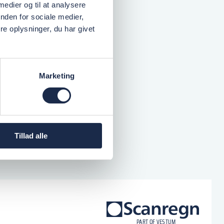
 medier og til at analysere
nden for sociale medier,
e oplysninger, du har givet
Marketing
Tillad alle
logo
P
A
R
T
O
F VESTU
M