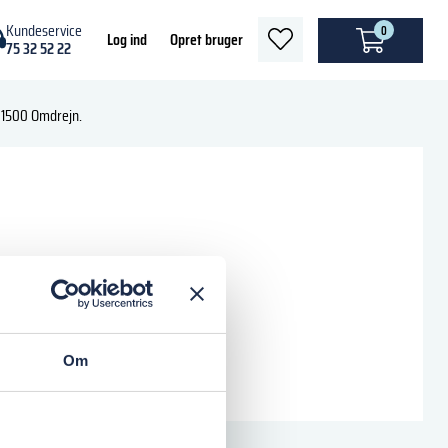
Kundeservice
0
heart
Log ind
Opret bruger
75 32 52 22
light
 1500 Omdrejn.
Om