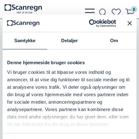
0
bars
search
heart
P
A
R
T
O
F VESTU
M
light
light
light
Slanger, Spændebånd
Trykslanger
Flexitex Hilcoflex
Samtykke
Detaljer
Om
FLEXITEX EXTRA 102MM
Denne hjemmeside bruger cookies
Varenr.:
505054102
Vi bruger cookies til at tilpasse vores indhold og
annoncer, til at vise dig funktioner til sociale medier og til
Ikke på lager
at analysere vores trafik. Vi deler også oplysninger om
din brug af vores hjemmeside med vores partnere inden
245,00 DKK
inkl. moms
for sociale medier, annonceringspartnere og
analysepartnere. Vores partnere kan kombinere disse
Læg i kurv
data med andre oplysninger, du har givet dem, eller som
de har indsamlet fra din brug af deres tjenester.