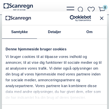
0
bars
search
heart
P
A
R
T
O
F VESTU
M
light
light
light
Slanger, Spændebånd
Trykslanger
Flexitex Hilcoflex
Samtykke
Detaljer
Om
HILCOFLEX AGRO 90MM
Denne hjemmeside bruger cookies
Varenr.:
505055090
Vi bruger cookies til at tilpasse vores indhold og
annoncer, til at vise dig funktioner til sociale medier og til
På lager: 100+
at analysere vores trafik. Vi deler også oplysninger om
din brug af vores hjemmeside med vores partnere inden
230,00 DKK
inkl. moms
for sociale medier, annonceringspartnere og
analysepartnere. Vores partnere kan kombinere disse
Læg i kurv
data med andre oplysninger, du har givet dem, eller som
de har indsamlet fra din brug af deres tjenester.