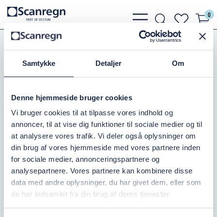
0
bars
search
heart
P
A
R
T
O
F VESTU
M
light
light
light
Pumper
Elmotorer
4-Polet / 1500 Omdrejninger
Fodmotor B3 1500 Omdrejn.
Samtykke
Detaljer
Om
FODMOTOR B3/5,5KW/1500
Denne hjemmeside bruger cookies
Varenr.:
501801270
Vi bruger cookies til at tilpasse vores indhold og
annoncer, til at vise dig funktioner til sociale medier og til
På lager: 2
at analysere vores trafik. Vi deler også oplysninger om
din brug af vores hjemmeside med vores partnere inden
9.038,75 DKK
inkl. moms
for sociale medier, annonceringspartnere og
analysepartnere. Vores partnere kan kombinere disse
Læg i kurv
data med andre oplysninger, du har givet dem, eller som
de har indsamlet fra din brug af deres tjenester.