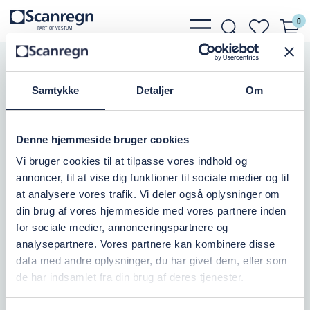
0
bars
search
heart
P
A
R
T
O
F VESTU
M
light
light
light
Pumper
Grundfos Pumper
Grundfos CR
Grundfos CR10
Samtykke
Detaljer
Om
GRUNDFOS CR10-14, 5,5KW
Denne hjemmeside bruger cookies
Varenr.:
385903140
Vi bruger cookies til at tilpasse vores indhold og
annoncer, til at vise dig funktioner til sociale medier og til
Ikke på lager
at analysere vores trafik. Vi deler også oplysninger om
din brug af vores hjemmeside med vores partnere inden
46.102,50 DKK
inkl. moms
for sociale medier, annonceringspartnere og
analysepartnere. Vores partnere kan kombinere disse
Læg i kurv
data med andre oplysninger, du har givet dem, eller som
de har indsamlet fra din brug af deres tjenester.