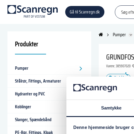
Gå til Scanregn.dk
P
A
R
T
O
F VESTU
M
Pumper
Produkter
GRUNDFOS 
Varenr.:
385907020
Pumper
Kontakt os
Stålrør, Fittings, Armaturer
0,00 DKK
Hydranter og PVC
i
Koblinger
Samtykke
Læg i
Slanger, Spændebånd
Denne hjemmeside bruger c
PE-Rør, Fittings, Kloak