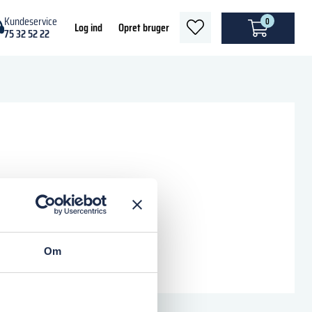
Kundeservice
0
heart
Log ind
Opret bruger
75 32 52 22
light
Om