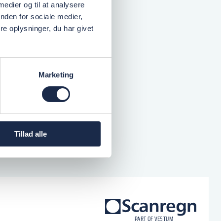
 medier og til at analysere
nden for sociale medier,
e oplysninger, du har givet
Marketing
Tillad alle
logo
P
A
R
T
O
F VESTU
M